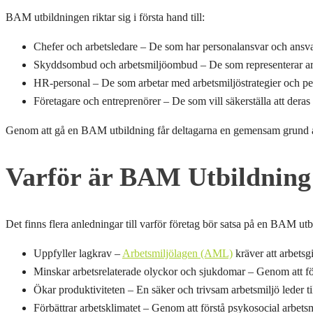
BAM utbildningen riktar sig i första hand till:
Chefer och arbetsledare – De som har personalansvar och ansvar
Skyddsombud och arbetsmiljöombud – De som representerar arbets
HR-personal – De som arbetar med arbetsmiljöstrategier och pe
Företagare och entreprenörer – De som vill säkerställa att dera
Genom att gå en BAM utbildning får deltagarna en gemensam grund att stå
Varför är BAM Utbildning
Det finns flera anledningar till varför företag bör satsa på en BAM ut
Uppfyller lagkrav –
Arbetsmiljölagen (AML)
kräver att arbetsg
Minskar arbetsrelaterade olyckor och sjukdomar – Genom att för
Ökar produktiviteten – En säker och trivsam arbetsmiljö leder t
Förbättrar arbetsklimatet – Genom att förstå psykosocial arbets