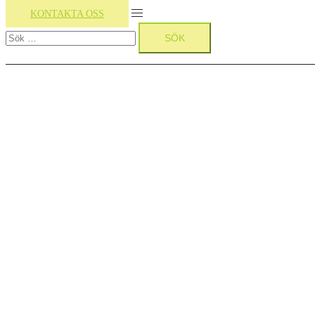
Slå
KONTAKTA OSS
Sök
på/av
efter:
meny