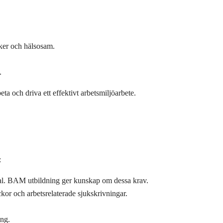
äker och hälsosam.
.
ta och driva ett effektivt arbetsmiljöarbete.
:
onal. BAM utbildning ger kunskap om dessa krav.
or och arbetsrelaterade sjukskrivningar.
ing.