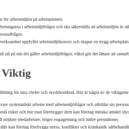
 för arbetsmiljön på arbetsplatsen.
tagarna i arbetsmiljöfrågor och ska säkerställa att arbetsmiljön är s
rsonalfrågor.
s verksamhet uppfyller arbetsmiljökraven och skapar en trygg arbetsplats
 på när det gäller arbetsmiljöfrågor, vilket gör det lättare att samarbe
 Viktig
bildning för sina chefer och skyddsombud. Här är några av de viktigaste
ivare systematiskt arbetar med arbetsmiljöfrågor och utbildar sin pers
stå risker och hur man förebygger dem kan företag minska antalet olyck
ill nöjdare medarbetare, högre engagemang och bättre prestationer.
miljö kan företag förebygga stress, konflikter och kränkande särbehandl