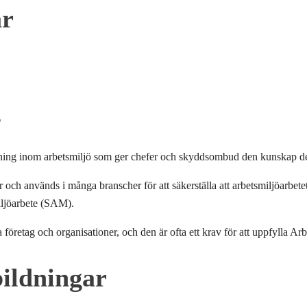
ar
g
ning inom arbetsmiljö som ger chefer och skyddsombud den kunskap de b
 och används i många branscher för att säkerställa att arbetsmiljöarbe
iljöarbete (SAM).
öretag och organisationer, och den är ofta ett krav för att uppfylla Arbe
ildningar