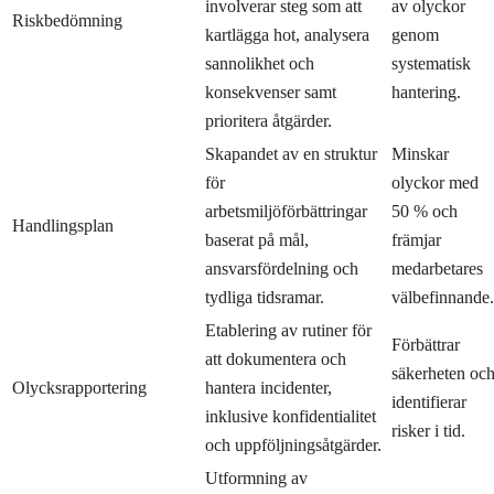
involverar steg som att
av olyckor
Riskbedömning
kartlägga hot, analysera
genom
sannolikhet och
systematisk
konsekvenser samt
hantering.
prioritera åtgärder.
Skapandet av en struktur
Minskar
för
olyckor med
arbetsmiljöförbättringar
50 % och
Handlingsplan
baserat på mål,
främjar
ansvarsfördelning och
medarbetares
tydliga tidsramar.
välbefinnande.
Etablering av rutiner för
Förbättrar
att dokumentera och
säkerheten oc
Olycksrapportering
hantera incidenter,
identifierar
inklusive konfidentialitet
risker i tid.
och uppföljningsåtgärder.
Utformning av