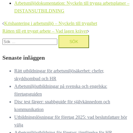
Arbetsmiljödokumentation: Nyckeln till trygga arbetsplatser –
DISTANSUTBILDNING
Inläggsnavigering
Krishantering i arbetsmiljö – Nyckeln till trygghet
Rätten till ett tryggt arbete – Vad lagen kräver
Sök
efter:
Senaste inläggen
Rätt utbildningar för arbetsmiljösäkerhet: chefer,
skyddsombud och HR
Arbetsmiljöutbildningar på svenska och engelska:
företagsguiden
Disc test färger: snabbguide för självkännedom och
kommunikation
Utbildningslösningar för företag 2025: vad beslutsfattare bör
välja
Arbetsmiljöutbildning för företag: jämförelse för HR