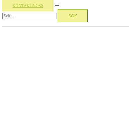
Slå
KONTAKTA OSS
Sök
på/av
efter:
meny