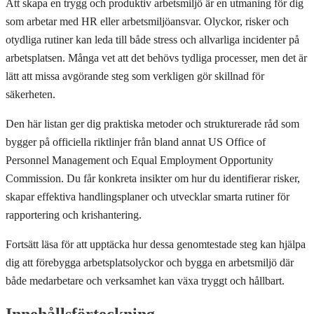
Att skapa en trygg och produktiv arbetsmiljö är en utmaning för dig
som arbetar med HR eller arbetsmiljöansvar. Olyckor, risker och
otydliga rutiner kan leda till både stress och allvarliga incidenter på
arbetsplatsen. Många vet att det behövs tydliga processer, men det är
lätt att missa avgörande steg som verkligen gör skillnad för
säkerheten.
Den här listan ger dig praktiska metoder och strukturerade råd som
bygger på officiella riktlinjer från bland annat US Office of
Personnel Management och Equal Employment Opportunity
Commission. Du får konkreta insikter om hur du identifierar risker,
skapar effektiva handlingsplaner och utvecklar smarta rutiner för
rapportering och krishantering.
Fortsätt läsa för att upptäcka hur dessa genomtestade steg kan hjälpa
dig att förebygga arbetsplatsolyckor och bygga en arbetsmiljö där
både medarbetare och verksamhet kan växa tryggt och hållbart.