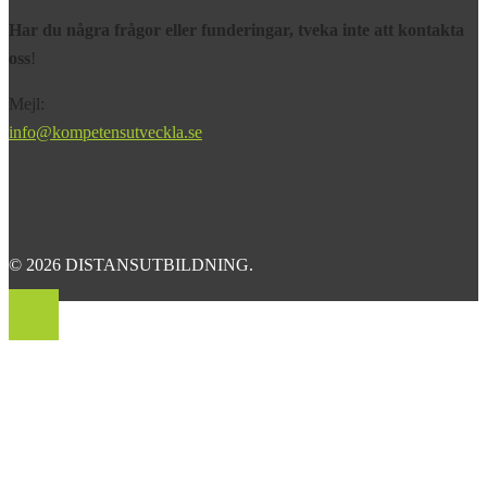
Har du några frågor eller funderingar, tveka inte att kontakta
oss
!
Mejl:
info@kompetensutveckla.se
© 2026 DISTANSUTBILDNING.