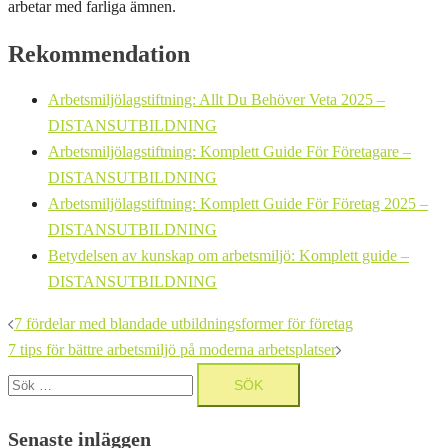
arbetar med farliga ämnen.
Rekommendation
Arbetsmiljölagstiftning: Allt Du Behöver Veta 2025 –
DISTANSUTBILDNING
Arbetsmiljölagstiftning: Komplett Guide För Företagare –
DISTANSUTBILDNING
Arbetsmiljölagstiftning: Komplett Guide För Företag 2025 –
DISTANSUTBILDNING
Betydelsen av kunskap om arbetsmiljö: Komplett guide –
DISTANSUTBILDNING
Inläggsnavigering
7 fördelar med blandade utbildningsformer för företag
7 tips för bättre arbetsmiljö på moderna arbetsplatser
Sök
efter:
Senaste inläggen