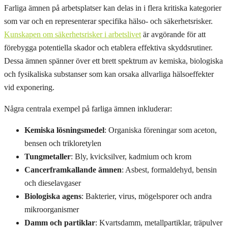
Farliga ämnen på arbetsplatser kan delas in i flera kritiska kategorier
som var och en representerar specifika hälso- och säkerhetsrisker.
Kunskapen om säkerhetsrisker i arbetslivet
är avgörande för att
förebygga potentiella skador och etablera effektiva skyddsrutiner.
Dessa ämnen spänner över ett brett spektrum av kemiska, biologiska
och fysikaliska substanser som kan orsaka allvarliga hälsoeffekter
vid exponering.
Några centrala exempel på farliga ämnen inkluderar:
Kemiska lösningsmedel
: Organiska föreningar som aceton,
bensen och trikloretylen
Tungmetaller
: Bly, kvicksilver, kadmium och krom
Cancerframkallande ämnen
: Asbest, formaldehyd, bensin
och dieselavgaser
Biologiska agens
: Bakterier, virus, mögelsporer och andra
mikroorganismer
Damm och partiklar
: Kvartsdamm, metallpartiklar, träpulver