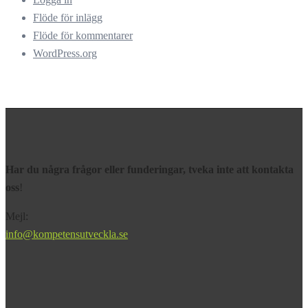
Flöde för inlägg
Flöde för kommentarer
WordPress.org
Har du några frågor eller funderingar, tveka inte att kontakta
oss
!
Mejl:
info@kompetensutveckla.se