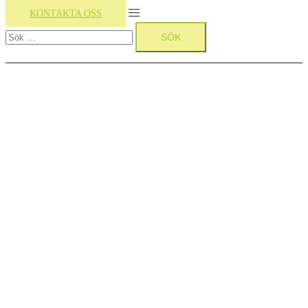
Slå
KONTAKTA OSS
Sök
på/av
efter:
meny