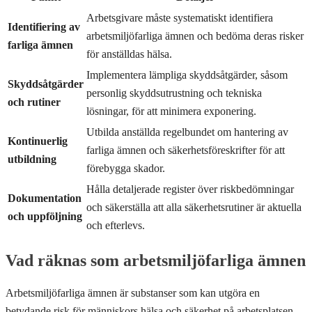
Arbetsgivare måste systematiskt identifiera
Identifiering av
arbetsmiljöfarliga ämnen och bedöma deras risker
farliga ämnen
för anställdas hälsa.
Implementera lämpliga skyddsåtgärder, såsom
Skyddsåtgärder
personlig skyddsutrustning och tekniska
och rutiner
lösningar, för att minimera exponering.
Utbilda anställda regelbundet om hantering av
Kontinuerlig
farliga ämnen och säkerhetsföreskrifter för att
utbildning
förebygga skador.
Hålla detaljerade register över riskbedömningar
Dokumentation
och säkerställa att alla säkerhetsrutiner är aktuella
och uppföljning
och efterlevs.
Vad räknas som arbetsmiljöfarliga ämnen
Arbetsmiljöfarliga ämnen är substanser som kan utgöra en
betydande risk för människors hälsa och säkerhet på arbetsplatsen.