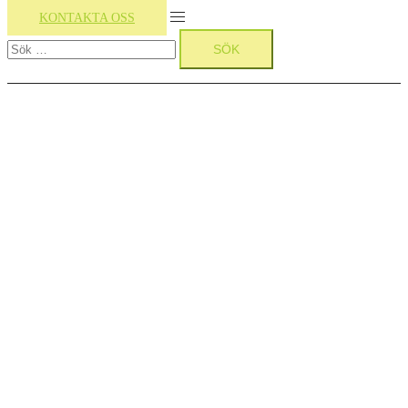
Slå
KONTAKTA OSS
Sök
på/av
efter:
meny