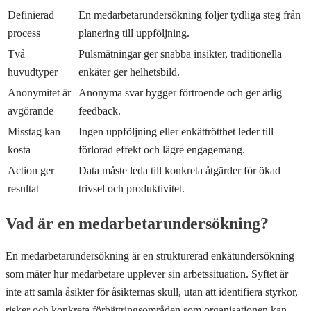
Definierad
En medarbetarundersökning följer tydliga steg från
process
planering till uppföljning.
Två
Pulsmätningar ger snabba insikter, traditionella
huvudtyper
enkäter ger helhetsbild.
Anonymitet är
Anonyma svar bygger förtroende och ger ärlig
avgörande
feedback.
Misstag kan
Ingen uppföljning eller enkättrötthet leder till
kosta
förlorad effekt och lägre engagemang.
Action ger
Data måste leda till konkreta åtgärder för ökad
resultat
trivsel och produktivitet.
Vad är en medarbetarundersökning?
En medarbetarundersökning är en strukturerad enkätundersökning
som mäter hur medarbetare upplever sin arbetssituation. Syftet är
inte att samla åsikter för åsikternas skull, utan att identifiera styrkor,
risker och konkreta förbättringsområden som organisationen kan