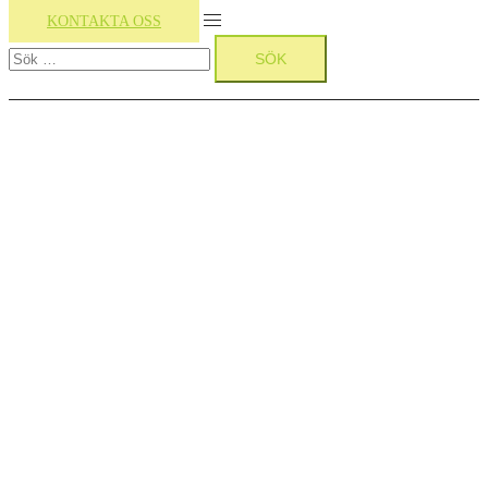
Slå
KONTAKTA OSS
Sök
på/av
efter:
meny