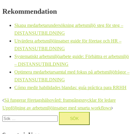
Rekommendation
Skapa medarbetarundersökning arbetsmiljö steg för steg –
DISTANSUTBILDNING
Utvärdera arbetsmiljöinsatser guide för företag och HR –
DISTANSUTBILDNING
Systematiskt arbetsmiljöarbete guide: Förbättra er arbetsmiljö
– DISTANSUTBILDNING
Optimera medarbetarsamtal med fokus på arbetsmiljöfrågor –
DISTANSUTBILDNING
Cómo medir habilidades blandas: guía práctica para RRHH
Inläggsnavigering
Så fungerar företagshälsovård: framgångsnycklar för ledare
Uppföljning av arbetsmiljöinsatser med smarta workflows
Sök
efter: