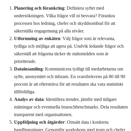
Planering och förankring
: Definiera syftet med
undersökningen. Vilka frågor vill ni besvara? Förankra
processen hos ledning, chefer och skyddsombud för att
säkerställa engagemang på alla nivåer.
Utformning av enkäten
: Välj frågor som är relevanta,
tydliga och möjliga att agera på. Undvik ledande frågor och
säkerställ att frågorna täcker de mätområden som är
prioriterade.
Datainsamling
: Kommunicera tydligt till medarbetarna om
syfte, anonymitet och tidsram. En svarsfrekvens på 80 till 90
procent är att eftersträva för att resultaten ska vara statistiskt
tillförlitliga.
Analys av data
: Identifiera trender, jämför med tidigare
mätningar och eventuella branschbenchmarks. Dela resultaten
transparent med organisationen.
Uppföljning och åtgärder
: Omsätt data i konkreta
handlingsplaner. Genomför workshops med team och chefer