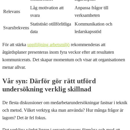
Låg motivation att
Anpassa frågor till
Relevans
svara
verksamheten
Statistiskt otillförlitliga
Kommunikation och
Svarsfrekvens
data
ledarskapsstöd
För att stärka
uppföljning arbetsmiljö
rekommenderas att
åtgärdsplaner presenteras inom fyra veckor efter att resultaten
kommunicerats. Det skapar momentum och visar att organisationen
menar allvar.
Vår syn: Därför gör rätt utförd
undersökning verklig skillnad
De flesta diskussioner om medarbetarundersökningar fastnar i teknik
och metod. Vilket verktyg ska man använda? Hur många frågor är
lagom? Det är fel fokus.
Det verkliga värdet ligger i organisationens förmåga och mod att