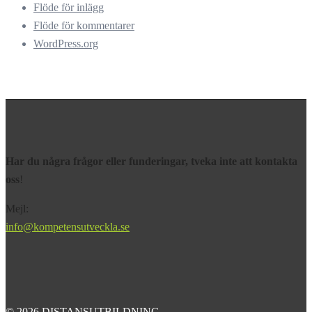
Flöde för inlägg
Flöde för kommentarer
WordPress.org
Har du några frågor eller funderingar, tveka inte att kontakta
oss
!
Mejl:
info@kompetensutveckla.se
© 2026 DISTANSUTBILDNING.