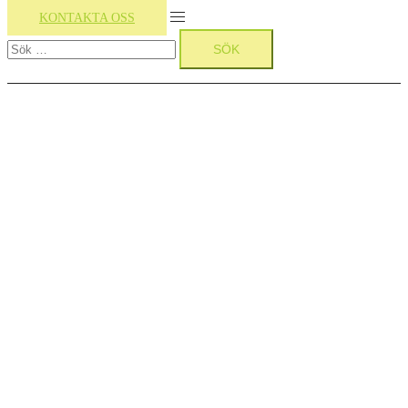
Slå
KONTAKTA OSS
Sök
på/av
efter:
meny