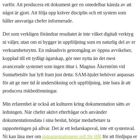
varför. Att producera ett dokument ger en omedelbar känsla av att
något är gjort. Att följa upp kräver disciplin och ett system som
håller ansvariga chefer informerade.
Det som verkligen förändrar resultatet är inte vilket digitalt verktyg
ni väljer, utan om ni bygger in uppföljning som en naturlig del av er
verksamhetsrytm. En månadsvis genomgång av öppna avvikelser,
kopplad till ett tydligt ägarskap, gör mer nytta än det mest
avancerade systemet som ingen tittar i. Magnus Åkerström vid
Suntarbetsliv har lyft fram just detta: SAM-hjulet behöver anpassas
för att ge mer tid åt undersökning och uppföljning, inte bara åt att
producera riskbedömningar.
Min erfarenhet är också att kulturen kring dokumentation sätts av
ledningen. När chefer aktivt efterfrågar och använder
dokumentationsdata i sina beslut, börjar medarbetare ta
rapporteringen på allvar. Det är ett ledarskapsval, inte ett systemval.
Ni kan läsa mer om
dokumentationens roll för HR
för att fördjupa er