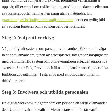
finns och hur de fungerar i praktiken. Identifiera var flaskhalsar
uppstår, till exempel om riskbedömningar sällan uppdateras eller om
avvikelserapporter hamnar i en pärm utan att åtgärdas. En
granskning av befintliga arbetsmiljödokument
ger er en tydlig bild
av vad som fungerar och vad som behöver förändras.
Steg 2: Välj rätt verktyg
Välj ett digitalt system som passar er verksamhet. Faktorer att väga
in är antal användare, typen av arbetsplatser, integrationsmöjligheter
med befintliga HR-system och om leverantören erbjuder support på
svenska. SmartDok, Prevent och liknande plattformar erbjuder olika
funktionsuppsättningar. Testa alltid med en pilotgrupp innan ni
driftsätter brett.
Steg 3: Involvera och utbilda personalen
En digital workflow fungerar bara om personalen faktiskt använder
den. Utbildning är inte valfritt. Medarbetare som förstår varför