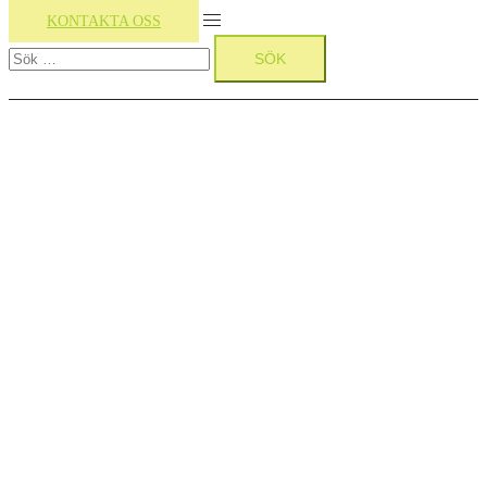
Slå
KONTAKTA OSS
Sök
på/av
efter:
meny