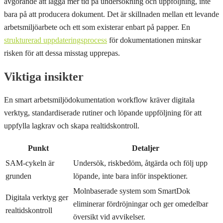
avgörande att lägga mer tid på undersökning och uppföljning, inte
bara på att producera dokument. Det är skillnaden mellan ett levande
arbetsmiljöarbete och ett som existerar enbart på papper. En
strukturerad uppdateringsprocess
för dokumentationen minskar
risken för att dessa misstag upprepas.
Viktiga insikter
En smart arbetsmiljödokumentation workflow kräver digitala
verktyg, standardiserade rutiner och löpande uppföljning för att
uppfylla lagkrav och skapa realtidskontroll.
Punkt
Detaljer
SAM-cykeln är
Undersök, riskbedöm, åtgärda och följ upp
grunden
löpande, inte bara inför inspektioner.
Molnbaserade system som SmartDok
Digitala verktyg ger
eliminerar fördröjningar och ger omedelbar
realtidskontroll
översikt vid avvikelser.