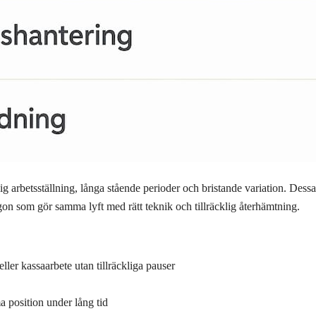
dålig arbetsställning, långa stående perioder och bristande variation. Des
ågon som gör samma lyft med rätt teknik och tillräcklig återhämtning.
ler kassaarbete utan tillräckliga pauser
a position under lång tid