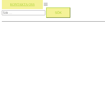
Slå
KONTAKTA OSS
Sök
på/av
efter:
meny