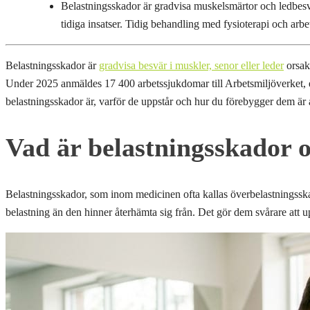
Belastningsskador är gradvisa muskelsmärtor och ledbesv
tidiga insatser. Tidig behandling med fysioterapi och ar
Belastningsskador är
gradvisa besvär i muskler, senor eller leder
orsaka
Under 2025 anmäldes 17 400 arbetssjukdomar till Arbetsmiljöverket,
belastningsskador är, varför de uppstår och hur du förebygger dem är av
Vad är belastningsskador 
Belastningsskador, som inom medicinen ofta kallas överbelastningsskado
belastning än den hinner återhämta sig från. Det gör dem svårare att up