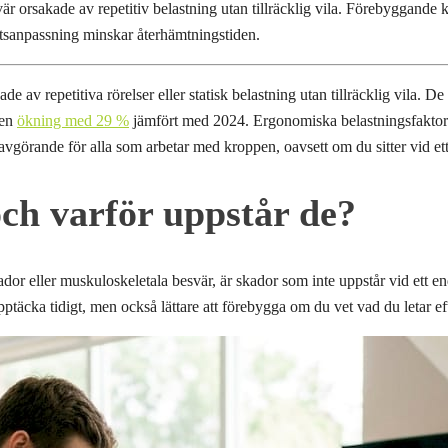
är orsakade av repetitiv belastning utan tillräcklig vila. Förebyggand
betsanpassning minskar återhämtningstiden.
de av repetitiva rörelser eller statisk belastning utan tillräcklig vila. De
 en
ökning med 29 %
jämfört med 2024. Ergonomiska belastningsfaktorer
görande för alla som arbetar med kroppen, oavsett om du sitter vid ett sk
och varför uppstår de?
r eller muskuloskeletala besvär, är skador som inte uppstår vid ett end
ptäcka tidigt, men också lättare att förebygga om du vet vad du letar eft