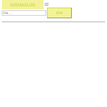
Slå
KONTAKTA OSS
Sök
på/av
efter:
meny