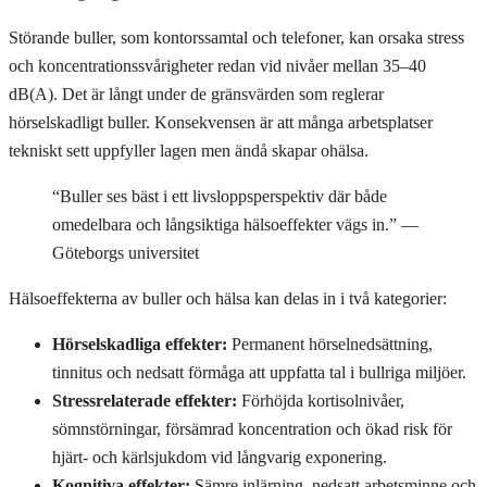
Störande buller, som kontorssamtal och telefoner, kan orsaka stress
och koncentrationssvårigheter redan vid nivåer mellan 35–40
dB(A). Det är långt under de gränsvärden som reglerar
hörselskadligt buller. Konsekvensen är att många arbetsplatser
tekniskt sett uppfyller lagen men ändå skapar ohälsa.
“Buller ses bäst i ett livsloppsperspektiv där både
omedelbara och långsiktiga hälsoeffekter vägs in.” —
Göteborgs universitet
Hälsoeffekterna av buller och hälsa kan delas in i två kategorier:
Hörselskadliga effekter:
Permanent hörselnedsättning,
tinnitus och nedsatt förmåga att uppfatta tal i bullriga miljöer.
Stressrelaterade effekter:
Förhöjda kortisolnivåer,
sömnstörningar, försämrad koncentration och ökad risk för
hjärt- och kärlsjukdom vid långvarig exponering.
Kognitiva effekter:
Sämre inlärning, nedsatt arbetsminne och