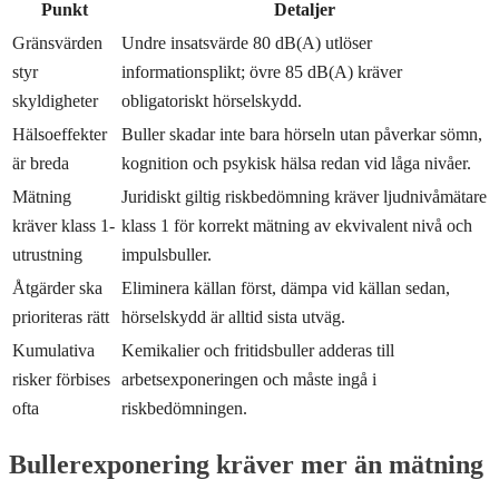
Punkt
Detaljer
Gränsvärden
Undre insatsvärde 80 dB(A) utlöser
styr
informationsplikt; övre 85 dB(A) kräver
skyldigheter
obligatoriskt hörselskydd.
Hälsoeffekter
Buller skadar inte bara hörseln utan påverkar sömn,
är breda
kognition och psykisk hälsa redan vid låga nivåer.
Mätning
Juridiskt giltig riskbedömning kräver ljudnivåmätare
kräver klass 1-
klass 1 för korrekt mätning av ekvivalent nivå och
utrustning
impulsbuller.
Åtgärder ska
Eliminera källan först, dämpa vid källan sedan,
prioriteras rätt
hörselskydd är alltid sista utväg.
Kumulativa
Kemikalier och fritidsbuller adderas till
risker förbises
arbetsexponeringen och måste ingå i
ofta
riskbedömningen.
Bullerexponering kräver mer än mätning