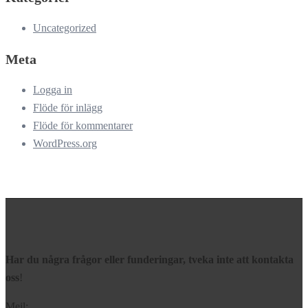
Uncategorized
Meta
Logga in
Flöde för inlägg
Flöde för kommentarer
WordPress.org
Har du några frågor eller funderingar, tveka inte att kontakta
oss
!
Mejl: