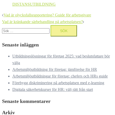
DISTANSUTBILDNING
Inläggsnavigering
Vad är olycksfallsrapportering? Guide för arbetsgivare
Vad är kränkande särbehandling på arbetsplatsen?
Sök
efter:
Senaste inläggen
Utbildningslösningar för företag 2025: vad beslutsfattare bör
välja
Arbetsmiljöutbildning för företag: jämförelse för HR
Arbetsmiljöutbildningar för företag: chefers och HRs guide
Förebygg diskriminering på arbetsplatsen med e-learning
Digitala säkerhetskurser för HR: välj rätt från start
Senaste kommentarer
Arkiv