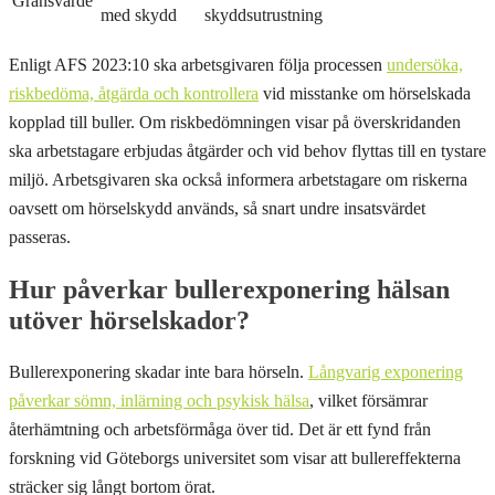
Gränsvärde
med skydd
skyddsutrustning
Enligt AFS 2023:10 ska arbetsgivaren följa processen
undersöka,
riskbedöma, åtgärda och kontrollera
vid misstanke om hörselskada
kopplad till buller. Om riskbedömningen visar på överskridanden
ska arbetstagare erbjudas åtgärder och vid behov flyttas till en tystare
miljö. Arbetsgivaren ska också informera arbetstagare om riskerna
oavsett om hörselskydd används, så snart undre insatsvärdet
passeras.
Hur påverkar bullerexponering hälsan
utöver hörselskador?
Bullerexponering skadar inte bara hörseln.
Långvarig exponering
påverkar sömn, inlärning och psykisk hälsa
, vilket försämrar
återhämtning och arbetsförmåga över tid. Det är ett fynd från
forskning vid Göteborgs universitet som visar att bullereffekterna
sträcker sig långt bortom örat.