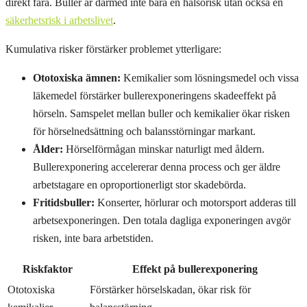
direkt fara. Buller är därmed inte bara en hälsorisk utan också en
säkerhetsrisk i arbetslivet
.
Kumulativa risker förstärker problemet ytterligare:
Ototoxiska ämnen:
Kemikalier som lösningsmedel och vissa
läkemedel förstärker bullerexponeringens skadeeffekt på
hörseln. Samspelet mellan buller och kemikalier ökar risken
för hörselnedsättning och balansstörningar markant.
Ålder:
Hörselförmågan minskar naturligt med åldern.
Bullerexponering accelererar denna process och ger äldre
arbetstagare en oproportionerligt stor skadebörda.
Fritidsbuller:
Konserter, hörlurar och motorsport adderas till
arbetsexponeringen. Den totala dagliga exponeringen avgör
risken, inte bara arbetstiden.
Riskfaktor
Effekt på bullerexponering
Ototoxiska
Förstärker hörselskadan, ökar risk för