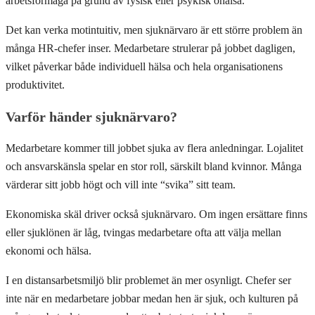
arbetsförmåga på grund av fysisk eller psykisk ohälsa.
Det kan verka motintuitiv, men sjuknärvaro är ett större problem än
många HR-chefer inser. Medarbetare strulerar på jobbet dagligen,
vilket påverkar både individuell hälsa och hela organisationens
produktivitet.
Varför händer sjuknärvaro?
Medarbetare kommer till jobbet sjuka av flera anledningar. Lojalitet
och ansvarskänsla spelar en stor roll, särskilt bland kvinnor. Många
värderar sitt jobb högt och vill inte “svika” sitt team.
Ekonomiska skäl driver också sjuknärvaro. Om ingen ersättare finns
eller sjuklönen är låg, tvingas medarbetare ofta att välja mellan
ekonomi och hälsa.
I en distansarbetsmiljö blir problemet än mer osynligt. Chefer ser
inte när en medarbetare jobbar medan hen är sjuk, och kulturen på