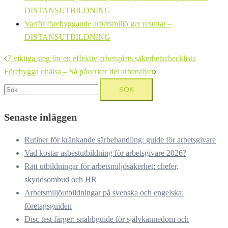
DISTANSUTBILDNING
Varför förebyggande arbetsmiljö ger resultat –
DISTANSUTBILDNING
Inläggsnavigering
7 viktiga steg för en effektiv arbetsplats säkerhetschecklista
Förebygga ohälsa – Så påverkar det arbetslivet
Sök
efter:
Senaste inläggen
Rutiner för kränkande särbehandling: guide för arbetsgivare
Vad kostar asbestutbildning för arbetsgivare 2026?
Rätt utbildningar för arbetsmiljösäkerhet: chefer,
skyddsombud och HR
Arbetsmiljöutbildningar på svenska och engelska:
företagsguiden
Disc test färger: snabbguide för självkännedom och