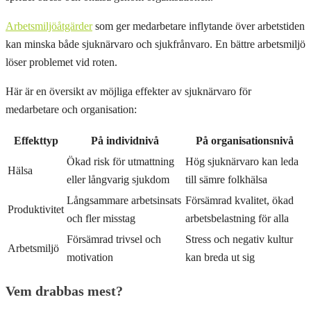
Arbetsmiljöåtgärder
som ger medarbetare inflytande över arbetstiden
kan minska både sjuknärvaro och sjukfrånvaro. En bättre arbetsmiljö
löser problemet vid roten.
Här är en översikt av möjliga effekter av sjuknärvaro för
medarbetare och organisation:
Effekttyp
På individnivå
På organisationsnivå
Ökad risk för utmattning
Hög sjuknärvaro kan leda
Hälsa
eller långvarig sjukdom
till sämre folkhälsa
Långsammare arbetsinsats
Försämrad kvalitet, ökad
Produktivitet
och fler misstag
arbetsbelastning för alla
Försämrad trivsel och
Stress och negativ kultur
Arbetsmiljö
motivation
kan breda ut sig
Vem drabbas mest?