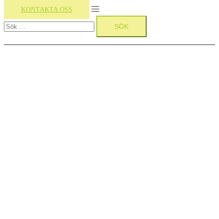
Slå
KONTAKTA OSS
Sök
på/av
efter:
meny