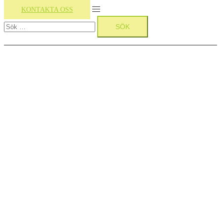
Slå
KONTAKTA OSS
Sök
på/av
efter:
meny