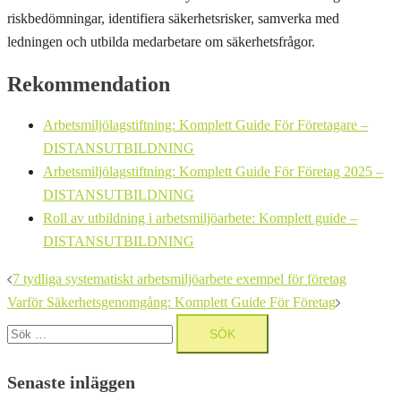
riskbedömningar, identifiera säkerhetsrisker, samverka med
ledningen och utbilda medarbetare om säkerhetsfrågor.
Rekommendation
Arbetsmiljölagstiftning: Komplett Guide För Företagare –
DISTANSUTBILDNING
Arbetsmiljölagstiftning: Komplett Guide För Företag 2025 –
DISTANSUTBILDNING
Roll av utbildning i arbetsmiljöarbete: Komplett guide –
DISTANSUTBILDNING
Inläggsnavigering
7 tydliga systematiskt arbetsmiljöarbete exempel för företag
Varför Säkerhetsgenomgång: Komplett Guide För Företag
Sök
efter:
Senaste inläggen