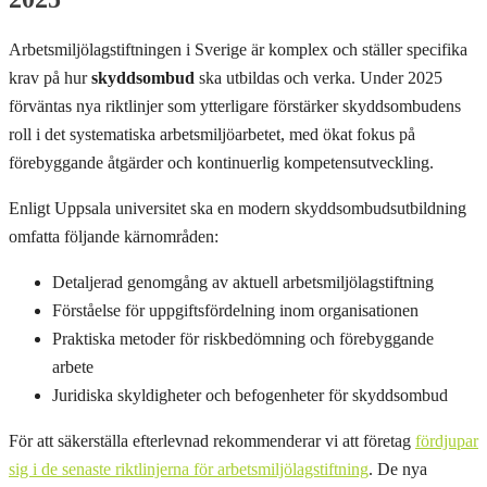
Arbetsmiljölagstiftningen i Sverige är komplex och ställer specifika
krav på hur
skyddsombud
ska utbildas och verka. Under 2025
förväntas nya riktlinjer som ytterligare förstärker skyddsombudens
roll i det systematiska arbetsmiljöarbetet, med ökat fokus på
förebyggande åtgärder och kontinuerlig kompetensutveckling.
Enligt Uppsala universitet ska en modern skyddsombudsutbildning
omfatta följande kärnområden:
Detaljerad genomgång av aktuell arbetsmiljölagstiftning
Förståelse för uppgiftsfördelning inom organisationen
Praktiska metoder för riskbedömning och förebyggande
arbete
Juridiska skyldigheter och befogenheter för skyddsombud
För att säkerställa efterlevnad rekommenderar vi att företag
fördjupar
sig i de senaste riktlinjerna för arbetsmiljölagstiftning
. De nya