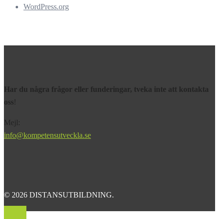
WordPress.org
Har du några frågor eller funderingar, tveka inte att kontakta
oss
!
Mejl:
info@kompetensutveckla.se
© 2026 DISTANSUTBILDNING.