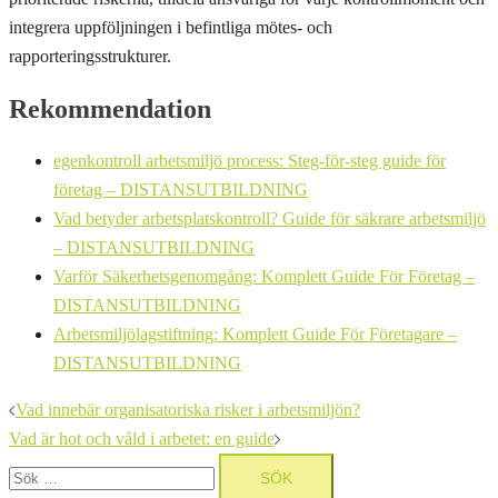
integrera uppföljningen i befintliga mötes- och
rapporteringsstrukturer.
Rekommendation
egenkontroll arbetsmiljö process: Steg-för-steg guide för
företag – DISTANSUTBILDNING
Vad betyder arbetsplatskontroll? Guide för säkrare arbetsmiljö
– DISTANSUTBILDNING
Varför Säkerhetsgenomgång: Komplett Guide För Företag –
DISTANSUTBILDNING
Arbetsmiljölagstiftning: Komplett Guide För Företagare –
DISTANSUTBILDNING
Inläggsnavigering
Vad innebär organisatoriska risker i arbetsmiljön?
Vad är hot och våld i arbetet: en guide
Sök
efter: