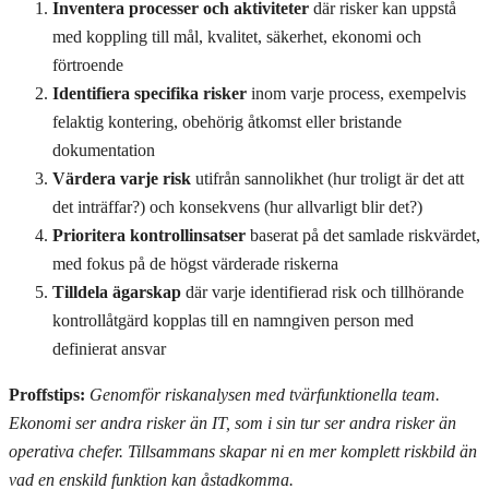
Inventera processer och aktiviteter
där risker kan uppstå
med koppling till mål, kvalitet, säkerhet, ekonomi och
förtroende
Identifiera specifika risker
inom varje process, exempelvis
felaktig kontering, obehörig åtkomst eller bristande
dokumentation
Värdera varje risk
utifrån sannolikhet (hur troligt är det att
det inträffar?) och konsekvens (hur allvarligt blir det?)
Prioritera kontrollinsatser
baserat på det samlade riskvärdet,
med fokus på de högst värderade riskerna
Tilldela ägarskap
där varje identifierad risk och tillhörande
kontrollåtgärd kopplas till en namngiven person med
definierat ansvar
Proffstips:
Genomför riskanalysen med tvärfunktionella team.
Ekonomi ser andra risker än IT, som i sin tur ser andra risker än
operativa chefer. Tillsammans skapar ni en mer komplett riskbild än
vad en enskild funktion kan åstadkomma.