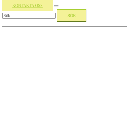
Slå
KONTAKTA OSS
Sök
på/av
efter:
meny