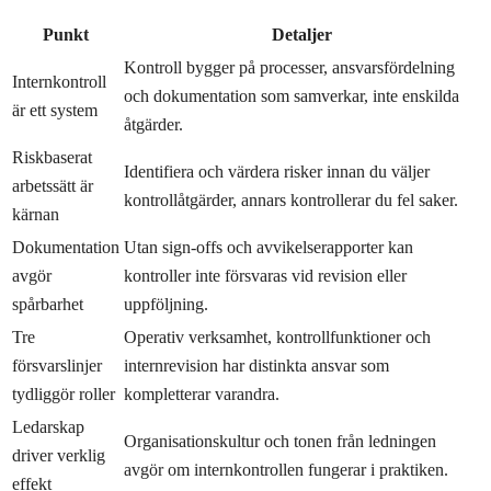
Punkt
Detaljer
Kontroll bygger på processer, ansvarsfördelning
Internkontroll
och dokumentation som samverkar, inte enskilda
är ett system
åtgärder.
Riskbaserat
Identifiera och värdera risker innan du väljer
arbetssätt är
kontrollåtgärder, annars kontrollerar du fel saker.
kärnan
Dokumentation
Utan sign-offs och avvikelserapporter kan
avgör
kontroller inte försvaras vid revision eller
spårbarhet
uppföljning.
Tre
Operativ verksamhet, kontrollfunktioner och
försvarslinjer
internrevision har distinkta ansvar som
tydliggör roller
kompletterar varandra.
Ledarskap
Organisationskultur och tonen från ledningen
driver verklig
avgör om internkontrollen fungerar i praktiken.
effekt