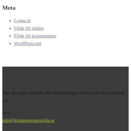
Meta
Logga in
Flöde för inlägg
Flöde för kommentarer
WordPress.org
Har du några frågor eller funderingar, tveka inte att kontakta
oss
!
Mejl:
info@kompetensutveckla.se