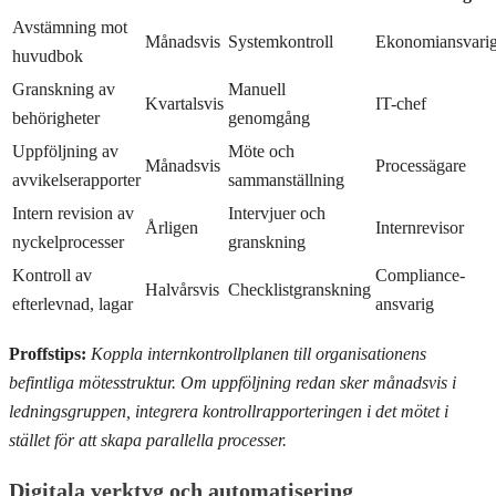
Avstämning mot
Månadsvis
Systemkontroll
Ekonomiansvari
huvudbok
Granskning av
Manuell
Kvartalsvis
IT-chef
behörigheter
genomgång
Uppföljning av
Möte och
Månadsvis
Processägare
avvikelserapporter
sammanställning
Intern revision av
Intervjuer och
Årligen
Internrevisor
nyckelprocesser
granskning
Kontroll av
Compliance-
Halvårsvis
Checklistgranskning
efterlevnad, lagar
ansvarig
Proffstips:
Koppla internkontrollplanen till organisationens
befintliga mötesstruktur. Om uppföljning redan sker månadsvis i
ledningsgruppen, integrera kontrollrapporteringen i det mötet i
stället för att skapa parallella processer.
Digitala verktyg och automatisering