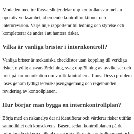
Modellen med tre försvarslinjer delar upp kontrollansvar mellan
operativ verksamhet, oberoende kontrollfunktioner och
internrevision. Varje linje rapporterar till ledning och styrelse och
kompletterar de andra i att hantera risker.
Vilka är vanliga brister i internkontroll?
Vanliga brister är mekaniska checklistor utan koppling till verkliga
risker, otydlig ansvarsfördelning, svag uppföljning av avvikelser och
brist på kommunikation om varför kontrollerna finns. Dessa problem
löses genom tydligt ledarskapsengagemang och regelbunden
revidering av kontrollplanen.
Hur börjar man bygga en internkontrollplan?
Börja med en riskanalys där ni identifierar och värderar risker utifrån
sannolikhet och konsekvens. Basera sedan kontrollplanen på de
prioriterade riskerna, tilldela ansvariga för varje kontrollmoment och