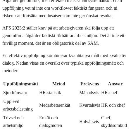
Åtgärder genomförs, men effekten mäts sällan systematiskt. Utan
uppföljning vet ni inte om workflowet faktiskt fungerar, och ni
riskerar att fortsätta med insatser som inte ger önskat resultat.
AFS 2023:2 ställer krav på att arbetsgivaren ska följa upp att
genomförda åtgärder faktiskt förbättrar arbetsmiljön. Det är inte ett
frivilligt moment, det är en obligatorisk del av SAM.
En effektiv uppföljning kombinerar kvantitativa mått med kvalitativ
dialog. Nedan visas en översikt över typiska uppföljningsmått och
metoder:
Uppföljningsmått
Metod
Frekvens
Ansvar
Sjukfrånvaro
HR-statistik
Månadsvis
HR-chef
Upplevd
Medarbetarenkät
Kvartalsvis
HR och chef
arbetsbelastning
Trivsel och
Enkät och
Chef,
Halvårsvis
arbetsmiljö
dialogmöten
skyddsombud