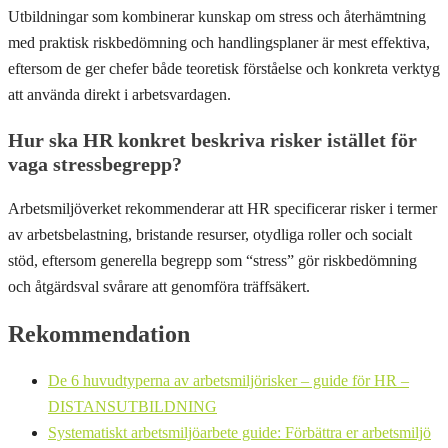
Utbildningar som kombinerar kunskap om stress och återhämtning
med praktisk riskbedömning och handlingsplaner är mest effektiva,
eftersom de ger chefer både teoretisk förståelse och konkreta verktyg
att använda direkt i arbetsvardagen.
Hur ska HR konkret beskriva risker istället för
vaga stressbegrepp?
Arbetsmiljöverket rekommenderar att HR specificerar risker i termer
av arbetsbelastning, bristande resurser, otydliga roller och socialt
stöd, eftersom generella begrepp som “stress” gör riskbedömning
och åtgärdsval svårare att genomföra träffsäkert.
Rekommendation
De 6 huvudtyperna av arbetsmiljörisker – guide för HR –
DISTANSUTBILDNING
Systematiskt arbetsmiljöarbete guide: Förbättra er arbetsmiljö