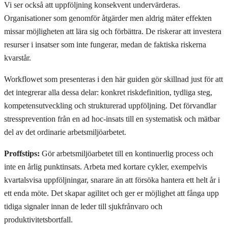
Vi ser också att uppföljning konsekvent undervärderas.
Organisationer som genomför åtgärder men aldrig mäter effekten
missar möjligheten att lära sig och förbättra. De riskerar att investera
resurser i insatser som inte fungerar, medan de faktiska riskerna
kvarstår.
Workflowet som presenteras i den här guiden gör skillnad just för att
det integrerar alla dessa delar: konkret riskdefinition, tydliga steg,
kompetensutveckling och strukturerad uppföljning. Det förvandlar
stressprevention från en ad hoc-insats till en systematisk och mätbar
del av det ordinarie arbetsmiljöarbetet.
Proffstips:
Gör arbetsmiljöarbetet till en kontinuerlig process och
inte en årlig punktinsats. Arbeta med kortare cykler, exempelvis
kvartalsvisa uppföljningar, snarare än att försöka hantera ett helt år i
ett enda möte. Det skapar agilitet och ger er möjlighet att fånga upp
tidiga signaler innan de leder till sjukfrånvaro och
produktivitetsbortfall.