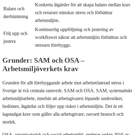
Konkreta åtgärder för att skapa balans mellan krav
Balans och
och resurser minskar stress och förbättrar
återhämtning
arbetsmiljön.
Kontinuerlig uppföljning och justering av
Följ upp och
workflowet säkrar att arbetsmiljön förbättras och
justera
stressen förebyggs.
Grunder: SAM och OSA –
Arbetsmiljöverkets krav
Grunden för allt förebyggande arbete mot arbetsrelaterad stress i
Sverige är två centrala ramverk: SAM och OSA. SAM, systematiskt
arbetsmiljöarbete, innebär att arbetsgivaren löpande undersöker,
bedömer, åtgärdar och följer upp risker i arbetsmiljön. Det är ett
lagstadgat krav som gäller alla arbetsgivare, oavsett bransch och
storlek.
OSA, organisatorisk och social arbetsmiljö, regleras sedan 2016 av