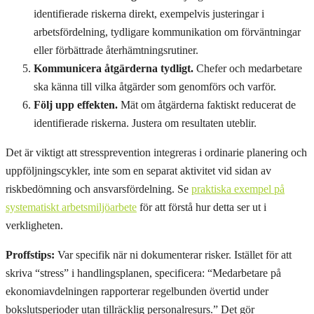
identifierade riskerna direkt, exempelvis justeringar i
arbetsfördelning, tydligare kommunikation om förväntningar
eller förbättrade återhämtningsrutiner.
Kommunicera åtgärderna tydligt.
Chefer och medarbetare
ska känna till vilka åtgärder som genomförs och varför.
Följ upp effekten.
Mät om åtgärderna faktiskt reducerat de
identifierade riskerna. Justera om resultaten uteblir.
Det är viktigt att stressprevention integreras i ordinarie planering och
uppföljningscykler, inte som en separat aktivitet vid sidan av
riskbedömning och ansvarsfördelning. Se
praktiska exempel på
systematiskt arbetsmiljöarbete
för att förstå hur detta ser ut i
verkligheten.
Proffstips:
Var specifik när ni dokumenterar risker. Istället för att
skriva “stress” i handlingsplanen, specificera: “Medarbetare på
ekonomiavdelningen rapporterar regelbunden övertid under
bokslutsperioder utan tillräcklig personalresurs.” Det gör