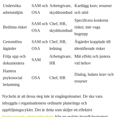
Undersöka
SAM och
Arbetsgivare,
Kartlägg krav, resurser
arbetsmiljön
OSA
skyddsombud
och stöd
Specificera konkreta
SAM och
Chef, HR,
Bedöma risker
risker, inte vaga
OSA
skyddsombud
begrepp
Genomföra
SAM och
Chef, HR,
Åtgärder kopplade till
åtgärder
OSA
ledning
identifierade risker
Följa upp och
Arbetsgivare,
Mät effekt och justera
SAM
dokumentera
HR
vid behov
Hantera
Dialog, balans krav och
psykosocial
OSA
Chef, HR
resurser
belastning
Nyckeln är att dessa steg inte är engångsinsatser. De ska vara
inbyggda i organisationens ordinarie planerings och
uppföljningscykler. Det är detta som skiljer ett effektivt
förebyggande arbetsmiljöarbete
från en reaktiv brandkårsstrategi.