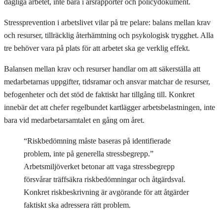
dagliga arbetet, inte bara i årsrapporter och policydokument.
Stressprevention i arbetslivet vilar på tre pelare: balans mellan krav
och resurser, tillräcklig återhämtning och psykologisk trygghet. Alla
tre behöver vara på plats för att arbetet ska ge verklig effekt.
Balansen mellan krav och resurser handlar om att säkerställa att
medarbetarnas uppgifter, tidsramar och ansvar matchar de resurser,
befogenheter och det stöd de faktiskt har tillgång till. Konkret
innebär det att chefer regelbundet kartlägger arbetsbelastningen, inte
bara vid medarbetarsamtalet en gång om året.
“Riskbedömning måste baseras på identifierade
problem, inte på generella stressbegrepp.”
Arbetsmiljöverket betonar att vaga stressbegrepp
försvårar träffsäkra riskbedömningar och åtgärdsval.
Konkret riskbeskrivning är avgörande för att åtgärder
faktiskt ska adressera rätt problem.