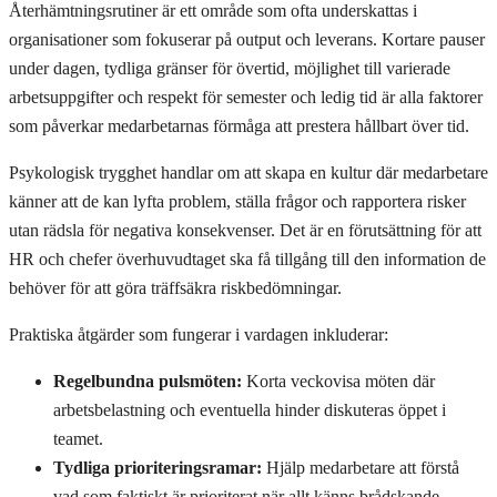
Återhämtningsrutiner är ett område som ofta underskattas i
organisationer som fokuserar på output och leverans. Kortare pauser
under dagen, tydliga gränser för övertid, möjlighet till varierade
arbetsuppgifter och respekt för semester och ledig tid är alla faktorer
som påverkar medarbetarnas förmåga att prestera hållbart över tid.
Psykologisk trygghet handlar om att skapa en kultur där medarbetare
känner att de kan lyfta problem, ställa frågor och rapportera risker
utan rädsla för negativa konsekvenser. Det är en förutsättning för att
HR och chefer överhuvudtaget ska få tillgång till den information de
behöver för att göra träffsäkra riskbedömningar.
Praktiska åtgärder som fungerar i vardagen inkluderar:
Regelbundna pulsmöten:
Korta veckovisa möten där
arbetsbelastning och eventuella hinder diskuteras öppet i
teamet.
Tydliga prioriteringsramar:
Hjälp medarbetare att förstå
vad som faktiskt är prioriterat när allt känns brådskande.