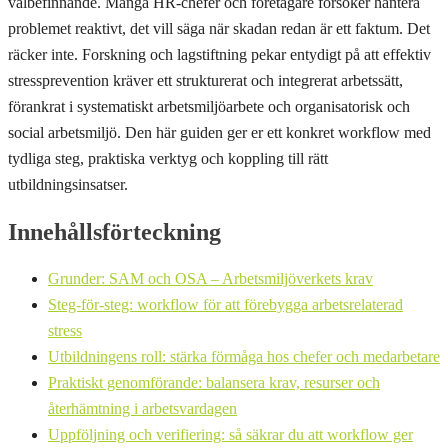
välbefinnande. Många HR-chefer och företagare försöker hantera
problemet reaktivt, det vill säga när skadan redan är ett faktum. Det
räcker inte. Forskning och lagstiftning pekar entydigt på att effektiv
stressprevention kräver ett strukturerat och integrerat arbetssätt,
förankrat i systematiskt arbetsmiljöarbete och organisatorisk och
social arbetsmiljö. Den här guiden ger er ett konkret workflow med
tydliga steg, praktiska verktyg och koppling till rätt
utbildningsinsatser.
Innehållsförteckning
Grunder: SAM och OSA – Arbetsmiljöverkets krav
Steg-för-steg: workflow för att förebygga arbetsrelaterad
stress
Utbildningens roll: stärka förmåga hos chefer och medarbetare
Praktiskt genomförande: balansera krav, resurser och
återhämtning i arbetsvardagen
Uppföljning och verifiering: så säkrar du att workflow ger