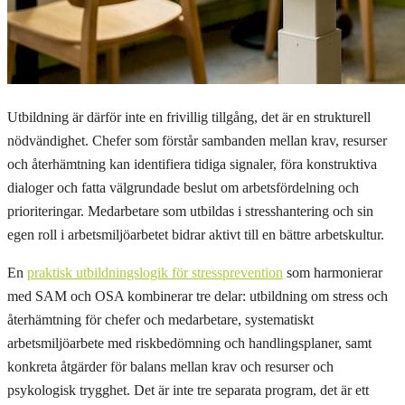
Utbildning är därför inte en frivillig tillgång, det är en strukturell
nödvändighet. Chefer som förstår sambanden mellan krav, resurser
och återhämtning kan identifiera tidiga signaler, föra konstruktiva
dialoger och fatta välgrundade beslut om arbetsfördelning och
prioriteringar. Medarbetare som utbildas i stresshantering och sin
egen roll i arbetsmiljöarbetet bidrar aktivt till en bättre arbetskultur.
En
praktisk utbildningslogik för stressprevention
som harmonierar
med SAM och OSA kombinerar tre delar: utbildning om stress och
återhämtning för chefer och medarbetare, systematiskt
arbetsmiljöarbete med riskbedömning och handlingsplaner, samt
konkreta åtgärder för balans mellan krav och resurser och
psykologisk trygghet. Det är inte tre separata program, det är ett