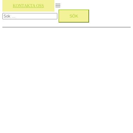
Slå
KONTAKTA OSS
Sök
på/av
efter:
meny