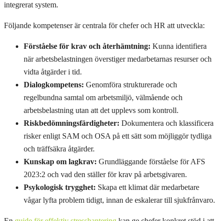
integrerat system.
Följande kompetenser är centrala för chefer och HR att utveckla:
Förståelse för krav och återhämtning:
Kunna identifiera
när arbetsbelastningen överstiger medarbetarnas resurser och
vidta åtgärder i tid.
Dialogkompetens:
Genomföra strukturerade och
regelbundna samtal om arbetsmiljö, välmående och
arbetsbelastning utan att det upplevs som kontroll.
Riskbedömningsfärdigheter:
Dokumentera och klassificera
risker enligt SAM och OSA på ett sätt som möjliggör tydliga
och träffsäkra åtgärder.
Kunskap om lagkrav:
Grundläggande förståelse för AFS
2023:2 och vad den ställer för krav på arbetsgivaren.
Psykologisk trygghet:
Skapa ett klimat där medarbetare
vågar lyfta problem tidigt, innan de eskalerar till sjukfrånvaro.
En
guide för effektiv stresshantering
kan ge chefer konkret stöd i att