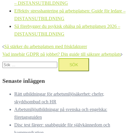
– DISTANSUTBILDNING
Effektiv stresshantering på arbetsplatsen: Guide för ledare –
DISTANSUTBILDNING
Så förebygger du psykisk ohälsa på arbetsplatsen 2026 –
DISTANSUTBILDNING
Inläggsnavigering
Så stärker du arbetsplatsen med friskfaktorer
Vad innebär GDPR på jobbet? Din guide till säkrare arbetsplats
Sök
efter:
Senaste inläggen
Rätt utbildningar för arbetsmiljösäkerhet: chefer,
skyddsombud och HR
Arbetsmiljöutbildningar på svenska och engelska:
företagsguiden
Disc test färger: snabbguide för självkännedom och
kommunikation