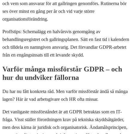
och vem som ansvarar för att gallringen genomförs. Rutinerna bör
ses över minst en gång per år och vid varje större
organisationsförändring.
Proffstips: Schemalägg en halvårsvis genomgång av
behandlingsregistret och gallringsplanen. Sätt en fast tid i kalendern
och tilldela en namngiven ansvarig. Det förvandlar GDPR-arbetet
från en engångsinsats till ett levande skydd.
Varför många missförstår GDPR – och
hur du undviker fällorna
Du har nu fått konkreta råd. Men varför missförstår ändå så många
lagen? Här är vad arbetsgivare och HR ofta missar.
Det vanligaste missförståndet är att GDPR betraktas som en IT-
fråga. Visst ställer förordningen krav på tekniska skyddsåtgärder,
men dess kärna är juridisk och organisatorisk. Ändamålsprincipen,