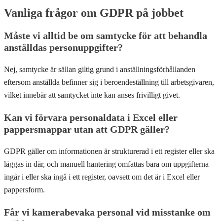
Vanliga frågor om GDPR på jobbet
Måste vi alltid be om samtycke för att behandla
anställdas personuppgifter?
Nej, samtycke är sällan giltig grund i anställningsförhållanden
eftersom anställda befinner sig i beroendeställning till arbetsgivaren,
vilket innebär att samtycket inte kan anses frivilligt givet.
Kan vi förvara personaldata i Excel eller
pappersmappar utan att GDPR gäller?
GDPR gäller om informationen är strukturerad i ett register eller ska
läggas in där, och manuell hantering omfattas bara om uppgifterna
ingår i eller ska ingå i ett register, oavsett om det är i Excel eller
pappersform.
Får vi kamerabevaka personal vid misstanke om