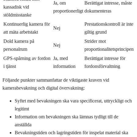
Ja, om
Berättigat intresse, måste
kassadisk vid
proportionerligt
dokumenteras
stöldmisstanke
Kontinuerlig kamera för
Prestationskontroll är inte
Nej
att mäta arbetstakt
giltig grund
Dold kamera på
Strider mot
Nej
personalrum
proportionalitetsprincipen
GPS-spårning av fordon
Ja, med
Berättigat intresse för
i tjänst
information
fordonsförvaltning
Följande punkter sammanfattar de viktigaste kraven vid
kamerabevakning och digital övervakning:
Syftet med bevakningen ska vara specificerat, uttryckligt och
legitimt
Information om bevakningen ska lämnas tydligt till de
anställda
Bevakningstiden och lagringstiden för inspelat material ska