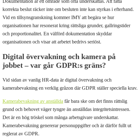
Dokumentation är ett område som ofta underskattas. Att fatta
korrekta beslut räcker inte om besluten inte kan styrkas i efterhand.
Vid en tillsynsgranskning kommer IMY att begära se hur
organisationen har resonerat kring rättsliga grunder, gallringstider
och proportionalitet. En välförd dokumentation skyddar
organisationen och visar att arbetet bedrivs seriöst.
Digital övervakning och kamera på
jobbet – var går GDPR:s gräns?
Vid sidan av vanlig HR-data är digital övervakning och
kamerabevakning en verklig gråzon där GDPR ställer speciella krav.
Kamerabevakning av anställda
får bara ske om det finns rättslig
grund och behovet väger tyngre än anställdas integritetsintressen.
Det är en hög tröskel som många arbetsgivare underskattar.
Kamerabevakning genererar personuppgifter och är därför fullt ut
reglerat av GDPR.