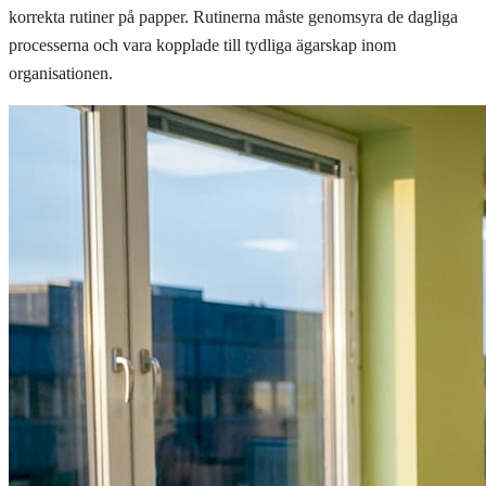
korrekta rutiner på papper. Rutinerna måste genomsyra de dagliga
processerna och vara kopplade till tydliga ägarskap inom
organisationen.