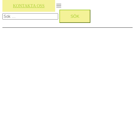
Slå
KONTAKTA OSS
Sök
på/av
efter:
meny