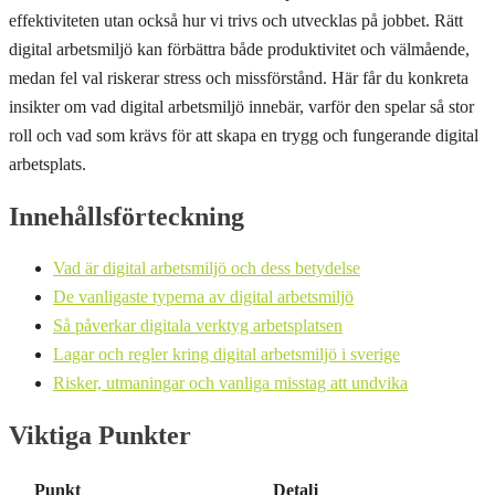
effektiviteten utan också hur vi trivs och utvecklas på jobbet. Rätt
digital arbetsmiljö kan förbättra både produktivitet och välmående,
medan fel val riskerar stress och missförstånd. Här får du konkreta
insikter om vad digital arbetsmiljö innebär, varför den spelar så stor
roll och vad som krävs för att skapa en trygg och fungerande digital
arbetsplats.
Innehållsförteckning
Vad är digital arbetsmiljö och dess betydelse
De vanligaste typerna av digital arbetsmiljö
Så påverkar digitala verktyg arbetsplatsen
Lagar och regler kring digital arbetsmiljö i sverige
Risker, utmaningar och vanliga misstag att undvika
Viktiga Punkter
Punkt
Detalj