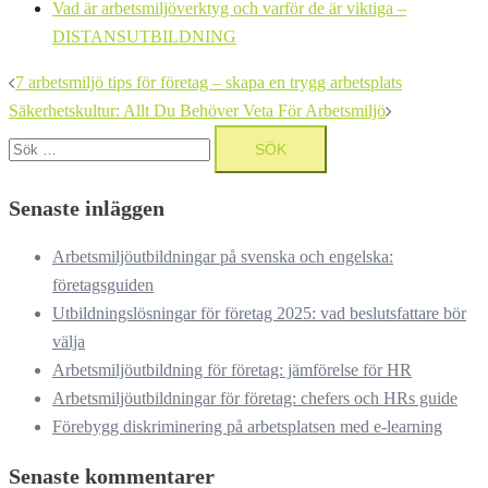
Vad är arbetsmiljöverktyg och varför de är viktiga –
DISTANSUTBILDNING
Inläggsnavigering
7 arbetsmiljö tips för företag – skapa en trygg arbetsplats
Säkerhetskultur: Allt Du Behöver Veta För Arbetsmiljö
Sök
efter:
Senaste inläggen
Arbetsmiljöutbildningar på svenska och engelska:
företagsguiden
Utbildningslösningar för företag 2025: vad beslutsfattare bör
välja
Arbetsmiljöutbildning för företag: jämförelse för HR
Arbetsmiljöutbildningar för företag: chefers och HRs guide
Förebygg diskriminering på arbetsplatsen med e-learning
Senaste kommentarer